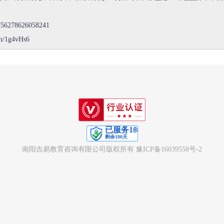
1756278626058241
om/1g4vHs6
南阳吉易教育咨询有限公司版权所有
豫ICP备16039558号-2