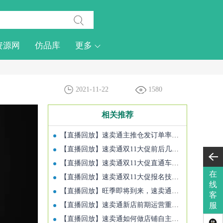
资源网
仿品库
更多
2021-11-22
1580
相关推荐
【直播回放】速卖通主推仓发订单率将影响店铺流量分配
【直播回放】速卖通双11大促前后几天营销物流售后怎么安排
【直播回放】速卖通双11大促直通车推广技巧
在
【直播回放】速卖通双11大促报名技巧及推广思路
线
【直播回放】旺季即将到来，速卖通该如何为旺季选品
客
【直播回放】速卖通新店前期运营重点应该放在哪
服
【直播回放】速卖通如何做店铺自主诊断，运营每天必看数据有哪些