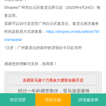
Shopee广州市白云区集货点即日起（2022年4月24日）恢
复运营。
卖家可以自行送货至广州白云区集货点，集货点相关服务
时间及联系方式请查看：
https://shopee.cn/edu/article/781
4/shopee2
*注意：广州集货点的临时收货地址今日起关闭
感谢您的理解与支持，祝商祺！
吉易亚马逊十万美金大麦班全新开启
经过一年的艰苦蛰伏，亚马逊卖家终
于度过了最黑暗的一年。事实证明，在众
加交流群
培训大纲
跨境服务商