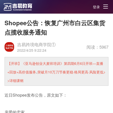
登录
Shopee公告：恢复广州市白云区集货
点揽收服务通知
吉易跨境电商学院①
阅读：
5967
2022/4/25 9:22:24
【开班】《亚马逊创业大麦班培训》第四期6月6日开班—直播
.
+回放+高价值服务
突破月10万刀节奏更稳·格局更高·风险更低>
>详细课纲
近日Shopee发布公告，原文如下：
亲爱的卖家，